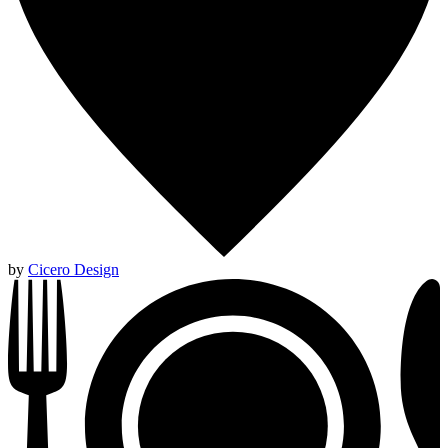
by
Cicero Design