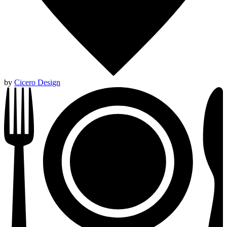
by
Cicero Design